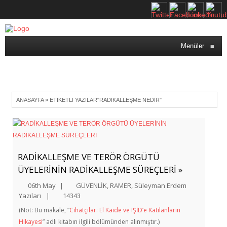
Menüler
≡
ANASAYFA
»
ETIKETLI YAZILAR"RADIKALLEŞME NEDIR"
RADİKALLEŞME VE TERÖR ÖRGÜTÜ
ÜYELERİNİN RADİKALLEŞME SÜREÇLERİ »
06th May
|
GÜVENLİK
,
RAMER
,
Süleyman Erdem
Yazıları
|
14343
(Not: Bu makale, “
Cihatçılar: El Kaide ve IŞİD’e Katılanların
Hikayesi
” adlı kitabın ilgili bölümünden alınmıştır.)