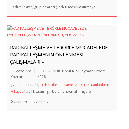
…
Radikalleşme; gruplar arası şiddeti meşrulaştırmaya
RADİKALLEŞME VE TERÖRLE MÜCADELEDE
RADİKALLEŞMENİN ÖNLENMESİ
ÇALIŞMALARI »
22nd Ara
|
GÜVENLİK
,
RAMER
,
Süleyman Erdem
Yazıları
|
14328
(Not: Bu makale, “
Cihatçılar: El Kaide ve IŞİD’e Katılanların
Hikayesi
” adlı kitabın ilgili bölümünden alınmıştır.)
…
Günümüzde devletler ve