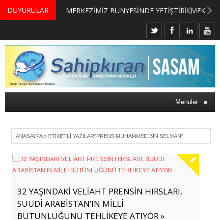
DUYURULAR
MERKEZİMİZ BÜNYESİNDE YETİŞTİRİLMEK ÜZERE GÖNÜLLÜ ÜLKE MASASI UZMANI VE UZMAN ADAYLARI ARIYORUZ
Menüler
≡
ANASAYFA
»
ETIKETLI YAZILAR"PRENS MUHAMMED BIN SELMAN"
32 YAŞINDAKİ VELİAHT PRENSİN HIRSLARI,
SUUDİ ARABİSTAN’IN MİLLİ
BÜTÜNLÜĞÜNÜ TEHLİKEYE ATIYOR »