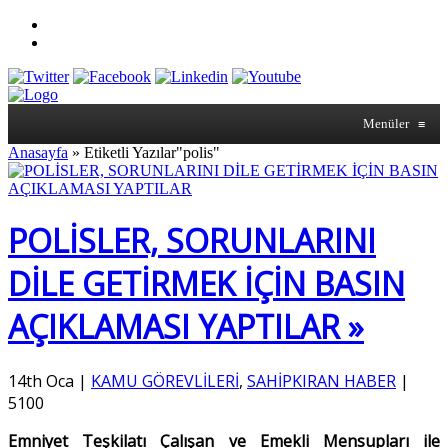
Menüler
≡
Anasayfa
»
Etiketli Yazılar"polis"
POLİSLER, SORUNLARINI
DİLE GETİRMEK İÇİN BASIN
AÇIKLAMASI YAPTILAR »
14th Oca
|
KAMU GÖREVLİLERİ
,
SAHİPKIRAN HABER
|
5100
Emniyet Teşkilatı Çalışan ve Emekli Mensupları ile