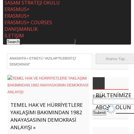
SASAM STRATEJİ OKULU
ERASMUS+
ERASMUS+
ERASMUS+ COURSES
DANIŞMANLIK
İLETİŞİM
ANASAYFA
»
ETIKETLI YAZILAR"PLEBISITÇI
DEMOKRASI"
BÜLTENIMIZE
Email*
TEMEL HAK VE HÜRRİYETLERE
ABONE OLUN
YAKLAŞIMI BAKIMINDAN 1982
ANAYASASININ DEMOKRASİ
ANLAYIŞI »