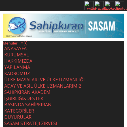
Menüler
≡
╳
ANASAYFA
KURUMSAL
HAKKIMIZDA
YAPILANMA
KADROMUZ
ÜLKE MASALARI VE ÜLKE UZMANLIĞI
ADAY VE ASIL ÜLKE UZMANLARIMIZ
SAHİPKIRAN AKADEMİ
İŞBİRLİĞİ&DESTEK
BASINDA SAHİPKIRAN
KATEGORİLER
DUYURULAR
SASAM STRATEJİ ZİRVESİ