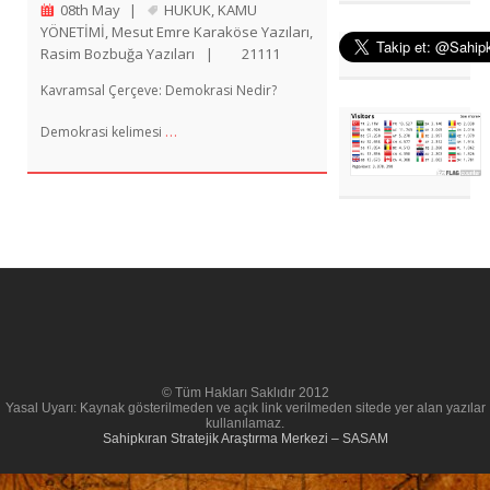
08th May
|
HUKUK
,
KAMU
YÖNETİMİ
,
Mesut Emre Karaköse Yazıları
,
Rasim Bozbuğa Yazıları
|
21111
Kavramsal Çerçeve: Demokrasi Nedir?
…
Demokrasi kelimesi
© Tüm Hakları Saklıdır 2012
Yasal Uyarı: Kaynak gösterilmeden ve açık link verilmeden sitede yer alan yazılar
kullanılamaz.
Sahipkıran Stratejik Araştırma Merkezi – SASAM