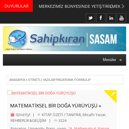
DUYURULAR
MERKEZİMİZ BÜNYESİNDE YETİŞTİRİLMEK ÜZERE GÖNÜLLÜ ÜLKE MASASI UZMANI VE UZMAN ADAYLARI ARIYORUZ
Menüler
≡
ANASAYFA
»
ETIKETLI YAZILAR"PAGERANK FORMULA"
MATEMATİKSEL BİR DOĞA YÜRÜYÜŞÜ »
02nd Eyl
|
KİTAP ÖZETİ / TANITIMI
,
Misafir Yazar
,
REHBERLİK&GELİŞİM
|
3224
Princeton University Press yayını, “
A Mathematical Nature