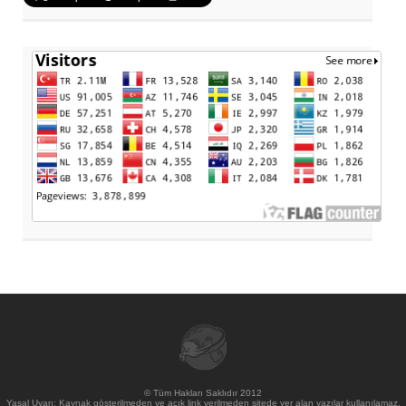
© Tüm Hakları Saklıdır 2012
Yasal Uyarı: Kaynak gösterilmeden ve açık link verilmeden sitede yer alan yazılar kullanılamaz.