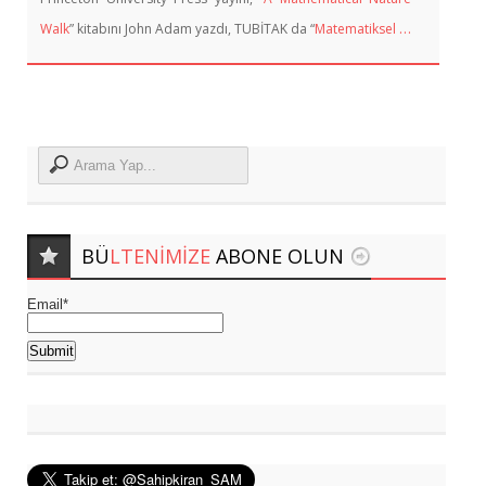
…
Walk
” kitabını John Adam yazdı, TUBİTAK da “
Matematiksel
BÜ
LTENIMIZE
ABONE OLUN
Email*