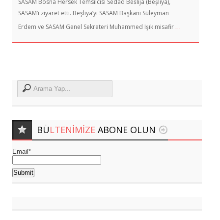
SASAM Bosna Hersek Temsilcisi Sedad Bešlija (Beşliya),
SASAM’ı ziyaret etti. Beşliya’yı SASAM Başkanı Süleyman
…
Erdem ve SASAM Genel Sekreteri Muhammed Işık misafir
BÜ
LTENIMIZE
ABONE OLUN
Email*