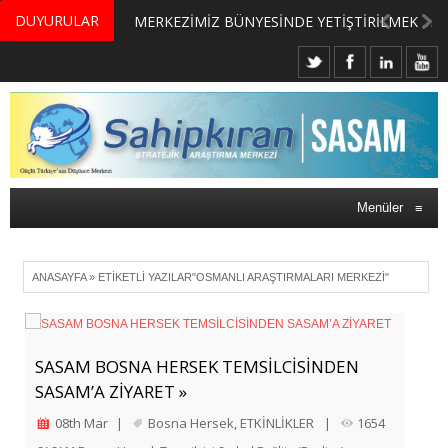
DUYURULAR
MERKEZİMİZ BÜNYESİNDE YETİŞTİRİLMEK ÜZERE GÖNÜLLÜ ÜLKE MASASI UZMANI VE UZMAN ADAYLARI ARIYORUZ
Menüler
≡
ANASAYFA
»
ETIKETLI YAZILAR"OSMANLI ARAŞTIRMALARI MERKEZI"
SASAM BOSNA HERSEK TEMSİLCİSİNDEN
SASAM’A ZİYARET »
08th Mar
|
Bosna Hersek
,
ETKİNLİKLER
|
1654