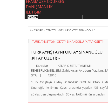
ERASMUS+ COURSES
DANIŞMANLIK
İLETİŞİM
ANASAYFA
»
ETIKETLI YAZILAR"OKTAY SINANOĞLU"
TÜRK AYNŞTAYNI OKTAY SİNANOĞLU
(KİTAP ÖZETİ) »
13th Mar
|
KİTAP ÖZETİ / TANITIMI
,
REHBERLİK&GELİŞİM
,
Sahipkıran Akademi Yazıları
,
S
STAJ
|
12910
“Türk Aynştaynı Oktay Sinanoğlu” isimli bu kitap, Okt
Sinanoğlu ile Emine Çaycı arasında yapılan 435 sayfal
söyleşiden oluşmaktadır. Söyleşi bölümünün ardından