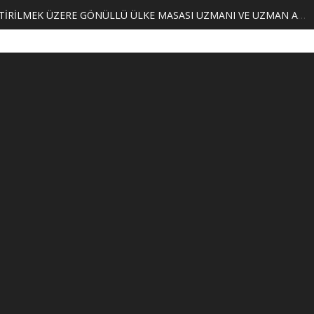
MERKEZİMİZ BÜNYESİNDE YETİŞTİRİLMEK ÜZERE GÖNÜLLÜ ÜLKE MASASI UZMANI VE UZMAN ADAYLARI ARIYORUZ
2. SAS