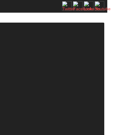
AM STRATEJİ ZİRVESİ KATILIMCILARI BELLİ OLDU