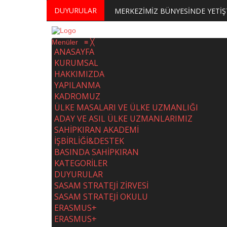
DUYURULAR
Menüler
≡
╳
ANASAYFA
KURUMSAL
HAKKIMIZDA
YAPILANMA
KADROMUZ
ÜLKE MASALARI VE ÜLKE UZMANLIĞI
ADAY VE ASIL ÜLKE UZMANLARIMIZ
SAHİPKIRAN AKADEMİ
İŞBİRLİĞİ&DESTEK
BASINDA SAHİPKIRAN
KATEGORİLER
DUYURULAR
SASAM STRATEJİ ZİRVESİ
SASAM STRATEJİ OKULU
ERASMUS+
ERASMUS+