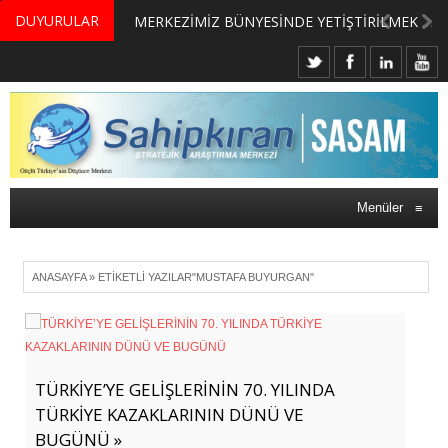
DUYURULAR
MERKEZİMİZ BÜNYESİNDE YETİŞTİRİLMEK ÜZERE GÖNÜLLÜ ÜLKE MASASI UZMANI VE UZMAN ADAYLARI ARIYORUZ
Menüler
≡
ANASAYFA
»
ETIKETLI YAZILAR"MUSTAFA BUYURGAN"
TÜRKİYE’YE GELİŞLERİNİN 70. YILINDA
TÜRKİYE KAZAKLARININ DÜNÜ VE
BUGÜNÜ »