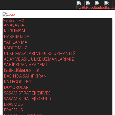
Menüler
≡
╳
ANASAYFA
KURUMSAL
HAKKIMIZDA
YAPILANMA
KADROMUZ
ÜLKE MASALARI VE ÜLKE UZMANLIĞI
ADAY VE ASIL ÜLKE UZMANLARIMIZ
SAHİPKIRAN AKADEMİ
İŞBİRLİĞİ&DESTEK
BASINDA SAHİPKIRAN
KATEGORİLER
DUYURULAR
SASAM STRATEJİ ZİRVESİ
SASAM STRATEJİ OKULU
ERASMUS+
ERASMUS+