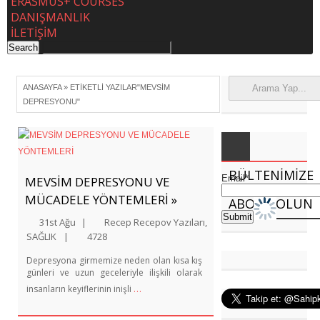
ERASMUS+ COURSES
DANIŞMANLIK
İLETİŞİM
ANASAYFA
»
ETIKETLI YAZILAR"MEVSIM
DEPRESYONU"
BÜLTENIMIZE
Email*
MEVSİM DEPRESYONU VE
MÜCADELE YÖNTEMLERİ »
ABONE OLUN
31st Ağu
|
Recep Recepov Yazıları
,
SAĞLIK
|
4728
Depresyona girmemize neden olan kısa kış
günleri ve uzun geceleriyle ilişkili olarak
…
insanların keyiflerinin inişli