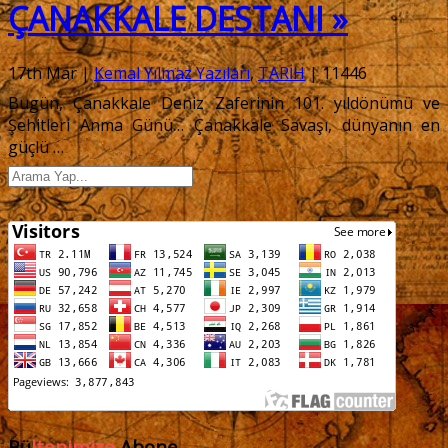
ÇANAKKALE DESTANI »
17th Mar
|
Kemal Yılmaz Yazıları
,
TARİH
|
11446
Bugün, Çanakkale Deniz Zaferinin 101. yıldönümü ve
Şehitleri Anma Günü… Çanakkale Savaşı, dünyanın en
güçlü
…
Bü
ltenimize
Abone