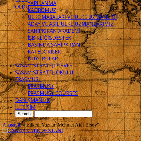
YAPILANMA
OLDU
KADROMUZ
ÜLKE MASALARI VE ÜLKE UZMANLIĞI
ADAY VE ASIL ÜLKE UZMANLARIMIZ
SAHİPKIRAN AKADEMİ
İŞBİRLİĞİ&DESTEK
BASINDA SAHİPKIRAN
KATEGORİLER
DUYURULAR
SASAM STRATEJİ ZİRVESİ
SASAM STRATEJİ OKULU
ERASMUS+
ERASMUS+
ERASMUS+ COURSES
DANIŞMANLIK
İLETİŞİM
Anasayfa
»
Etiketli Yazılar"Mehmet Akif Ersoy"