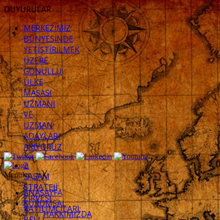
DUYURULAR
MERKEZİMİZ
BÜNYESİNDE
YETİŞTİRİLMEK
ÜZERE
GÖNÜLLÜ
ÜLKE
MASASI
UZMANI
VE
UZMAN
ADAYLARI
ARIYORUZ
2.
Menüler
≡
╳
SASAM
STRATEJİ
ANASAYFA
ZİRVESİ
KURUMSAL
KATILIMCILARI
HAKKIMIZDA
BELLİ