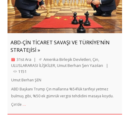
ABD-ÇİN TİCARET SAVAŞI VE TÜRKİYE’NİN
STRATEJİSİ »
31st Ara
|
Amerika Birleşik Devletleri
,
Çin
,
ULUSLARARASI İLİŞKİLER
,
Umut Berhan Şen Yazıları
|
1151
Umut Berhan ŞEN
ABD Başkanı Trump Çin mallarına %54’lük tarifeyi yetmez
bulmuş gibi, %50 ek gümrük vergisi tehdidini masaya koydu.
…
Çin’de