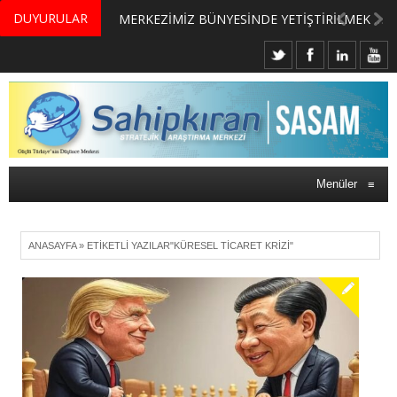
DUYURULAR
MERKEZİMİZ BÜNYESİNDE YETİŞTİRİLMEK ÜZERE GÖNÜLLÜ ÜLKE MASASI UZMANI VE UZMAN ADAYLARI ARIYORUZ
Menüler
≡
ANASAYFA
»
ETIKETLI YAZILAR"KÜRESEL TICARET KRIZI"