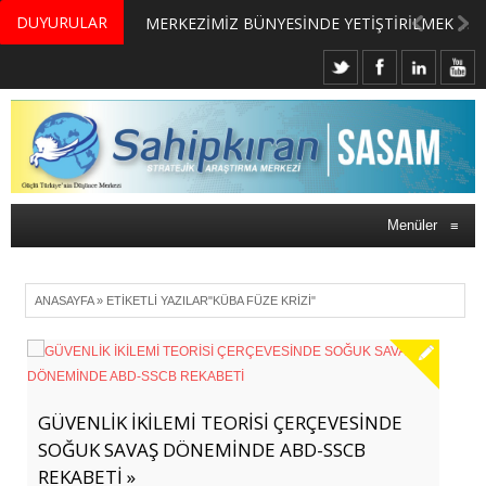
DUYURULAR
MERKEZİMİZ BÜNYESİNDE YETİŞTİRİLMEK ÜZERE GÖNÜLLÜ ÜLKE MASASI UZMANI VE UZMAN ADAYLARI ARIYORUZ
Menüler
≡
ANASAYFA
»
ETIKETLI YAZILAR"KÜBA FÜZE KRIZI"
GÜVENLİK İKİLEMİ TEORİSİ ÇERÇEVESİNDE
SOĞUK SAVAŞ DÖNEMİNDE ABD-SSCB
REKABETİ »