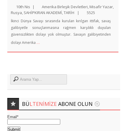
10th Nis
|
Amerika Birleşik Devletleri
,
Misafir Yazar
,
Rusya
,
SAHİPKIRAN AKADEMİ
,
TARİH
|
5525
İkinci Dünya Savaşı sırasında kurulan kırılgan ittifak, savaş
galibiyetle sonuçlanmasına rağmen karşılıklı duyulan
güvensizlikten dolayı yok olmuştur. Savaşın galibiyetinden
…
dolayı Amerika
BÜ
LTENIMIZE
ABONE OLUN
Email*