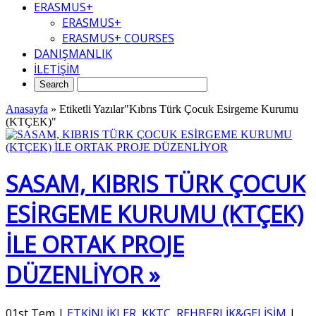
ERASMUS+
ERASMUS+
ERASMUS+ COURSES
DANIŞMANLIK
İLETİŞİM
Anasayfa
»
Etiketli Yazılar"Kıbrıs Türk Çocuk Esirgeme Kurumu
(KTÇEK)"
SASAM, KIBRIS TÜRK ÇOCUK
ESİRGEME KURUMU (KTÇEK)
İLE ORTAK PROJE
DÜZENLİYOR »
01st Tem
|
ETKİNLİKLER
,
KKTC
,
REHBERLİK&GELİŞİM
|