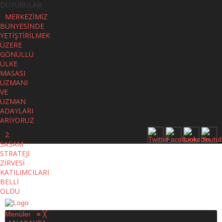
DUYURULAR
MERKEZİMİZ
BÜNYESİNDE
YETİŞTİRİLMEK
ÜZERE
GÖNÜLLÜ
ÜLKE
MASASI
UZMANI
VE
UZMAN
ADAYLARI
ARIYORUZ
2.
SASAM
STRATEJİ
ZİRVESİ
KATILIMCILARI
BELLİ
OLDU
Menüler
≡
╳