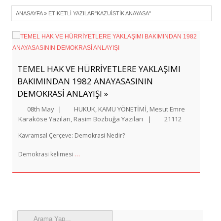
ANASAYFA
»
ETIKETLI YAZILAR"KAZUISTIK ANAYASA"
TEMEL HAK VE HÜRRİYETLERE YAKLAŞIMI
BAKIMINDAN 1982 ANAYASASININ
DEMOKRASİ ANLAYIŞI »
08th May
|
HUKUK
,
KAMU YÖNETİMİ
,
Mesut Emre
Karaköse Yazıları
,
Rasim Bozbuğa Yazıları
|
21112
Kavramsal Çerçeve: Demokrasi Nedir?
…
Demokrasi kelimesi