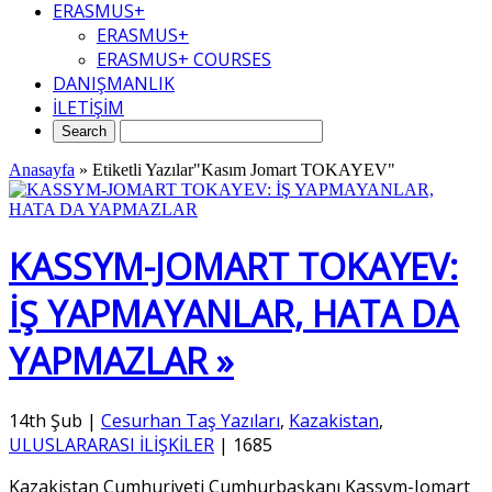
ERASMUS+
ERASMUS+
ERASMUS+ COURSES
DANIŞMANLIK
İLETİŞİM
Anasayfa
»
Etiketli Yazılar"Kasım Jomart TOKAYEV"
KASSYM-JOMART TOKAYEV:
İŞ YAPMAYANLAR, HATA DA
YAPMAZLAR »
14th Şub
|
Cesurhan Taş Yazıları
,
Kazakistan
,
ULUSLARARASI İLİŞKİLER
|
1685
Kazakistan Cumhuriyeti Cumhurbaşkanı Kassym-Jomart