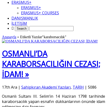
ERASMUS+
ERASMUS+
ERASMUS+ COURSES
DANIŞMANLIK
İLETİŞİM
Anasayfa
»
Etiketli Yazılar"karaborsacılık"
OSMANLI’DA
KARABORSACILIĞIN CEZASI;
İDAM! »
17th Ara
|
Sahipkıran Akademi Yazıları
,
TARİH
|
5086
Osmanlı Sultanı III. Selim’in 14 Haziran 1798 tarihinde
karaborsacılık yapan esnafın dükkanlarının önünde idam
edilmesine dair fermanı: