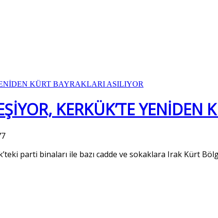
EŞİYOR, KERKÜK’TE YENİDEN K
77
k’teki parti binaları ile bazı cadde ve sokaklara Irak Kürt Bö