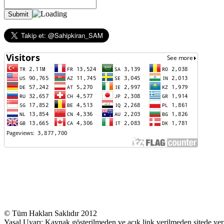
© Tüm Hakları Saklıdır 2012
Yasal Uyarı: Kaynak gösterilmeden ve açık link verilmeden sitede yer 