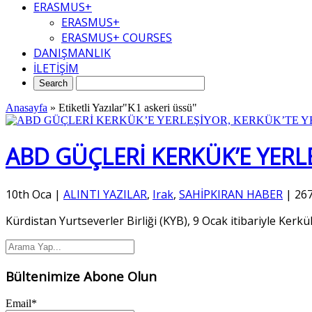
ERASMUS+
ERASMUS+
ERASMUS+ COURSES
DANIŞMANLIK
İLETİŞİM
Anasayfa
»
Etiketli Yazılar"K1 askeri üssü"
ABD GÜÇLERİ KERKÜK’E YERL
10th Oca
|
ALINTI YAZILAR
,
Irak
,
SAHİPKIRAN HABER
|
26
Kürdistan Yurtseverler Birliği (KYB), 9 Ocak itibariyle Kerkü
Bültenimize Abone Olun
Email*