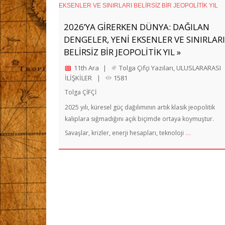
2026’YA GİRERKEN DÜNYA: DAĞILAN
DENGELER, YENİ EKSENLER VE SINIRLARI
BELİRSİZ BİR JEOPOLİTİK YIL »
11th Ara
|
Tolga Çifçi Yazıları
,
ULUSLARARASI
İLİŞKİLER
|
1581
Tolga ÇİFÇİ
2025 yılı, küresel güç dağılımının artık klasik jeopolitik
kalıplara sığmadığını açık biçimde ortaya koymuştur.
…
Savaşlar, krizler, enerji hesapları, teknoloji