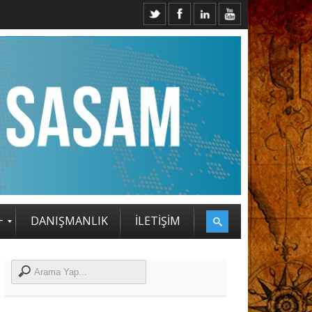
TRATEJİ ZİRVESİ KATILIMCILARI BELLİ OLDU
+
DANIŞMANLIK
İLETİŞİM