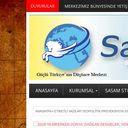
DUYURULAR
ANASAYFA
KURUMSAL
SASAM STR
ANASAYFA
»
ETIKETLI YAZILAR"JEOPOLITIK PROJEKSIYON 20