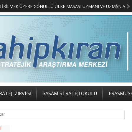
MERKEZİMİZ BÜNYESİNDE YETİŞTİRİLMEK ÜZERE GÖNÜLLÜ ÜLKE MASASI UZMANI VE UZMAN ADAYLARI ARIYORUZ
2. SASAM S
ATEJİ ZİRVESİ
SASAM STRATEJİ OKULU
ERASMUS
26"