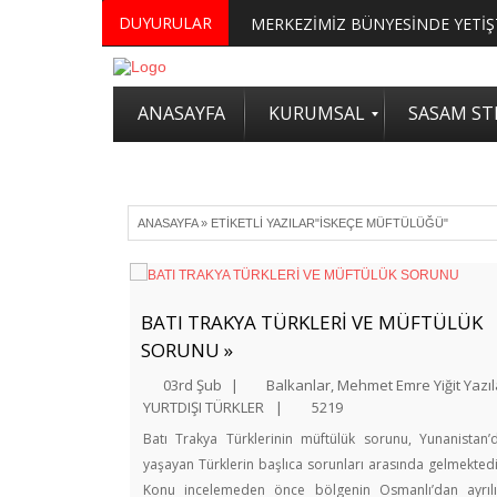
DUYURULAR
ANASAYFA
KURUMSAL
SASAM STR
ANASAYFA
»
ETIKETLI YAZILAR"İSKEÇE MÜFTÜLÜĞÜ"
BATI TRAKYA TÜRKLERİ VE MÜFTÜLÜK
SORUNU »
03rd Şub
|
Balkanlar
,
Mehmet Emre Yiğit Yazıl
YURTDIŞI TÜRKLER
|
5219
Batı Trakya Türklerinin müftülük sorunu, Yunanistan’
yaşayan Türklerin başlıca sorunları arasında gelmektedi
Konu incelemeden önce bölgenin Osmanlı’dan ayrılı