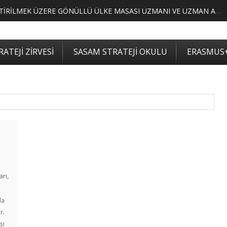
MERKEZİMİZ BÜNYESİNDE YETİŞTİRİLMEK ÜZERE GÖNÜLLÜ ÜLKE MASASI UZMANI VE UZMAN ADAYLARI ARIYORUZ
ATEJİ ZİRVESİ
SASAM STRATEJİ OKULU
ERASMUS
arı
,
da
r.
şı