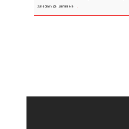
…
sürecinin gelişimini ele