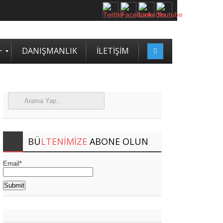
2. SASAM STRATEJİ ZİRVESİ KATILIMCILARI BELLİ OLDU
+
DANIŞMANLIK
İLETİŞİM
BÜ
LTENIMIZE
ABONE OLUN
Email*