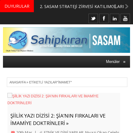
DUYURULAR
MERKEZİMİZ BÜNYESİNDE YETİŞTİRİLMEK ÜZERE GÖNÜLLÜ ÜLKE MASASI UZMANI VE UZMAN ADAYLARI ARIYORUZ
2. SASAM STRATEJİ ZİRVESİ KATILIMCILARI BELLİ OLDU
Menüler
≡
ANASAYFA
»
ETIKETLI YAZILAR"İMAMET"
ŞİİLİK YAZI DİZİSİ 2: ŞİA’NIN FIRKALARI VE
İMAMİYE DOKTRİNLERİ »
20th Mar
|
ETNİK VE DİNİ YAPILAR
,
Niyazi Okan Çelebi