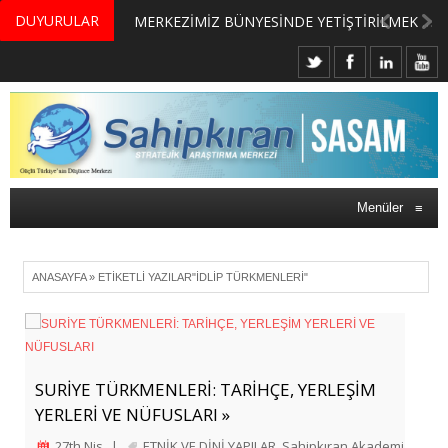
DUYURULAR
MERKEZİMİZ BÜNYESİNDE YETİŞTİRİLMEK ÜZERE GÖNÜLLÜ ÜLKE MASASI UZMANI VE UZMAN ADAYLARI ARIYORUZ
Menüler
≡
ANASAYFA
»
ETIKETLI YAZILAR"İDLIP TÜRKMENLERI"
SURİYE TÜRKMENLERİ: TARİHÇE, YERLEŞİM
YERLERİ VE NÜFUSLARI »
27th Nis
|
ETNİK VE DİNİ YAPILAR
,
Sahipkıran Akademi