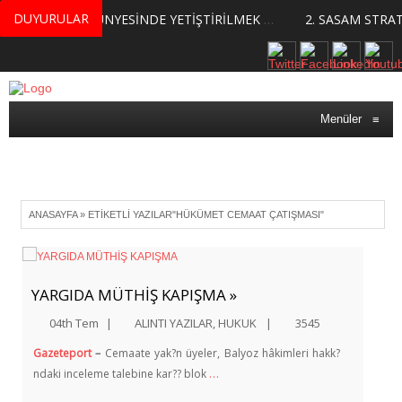
DUYURULAR
MERKEZİMİZ BÜNYESİNDE YETİŞTİRİLMEK ÜZERE GÖNÜLLÜ ÜLKE MASASI UZMANI VE UZMAN ADAYLARI ARIYORUZ
Menüler
≡
ANASAYFA
»
ETIKETLI YAZILAR"HÜKÜMET CEMAAT ÇATIŞMASI"
YARGIDA MÜTHİŞ KAPIŞMA »
04th Tem
|
ALINTI YAZILAR
,
HUKUK
|
3545
Gazeteport
–
Cemaate yak?n üyeler, Balyoz hâkimleri hakk?
…
ndaki inceleme talebine kar?? blok