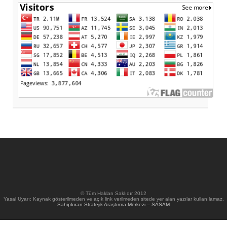
© Tüm Hakları Saklıdır 2012
Yasal Uyarı: Kaynak gösterilmeden ve açık link verilmeden sitede yer alan yazılar kullanılamaz.
Sahipkıran Stratejik Araştırma Merkezi – SASAM