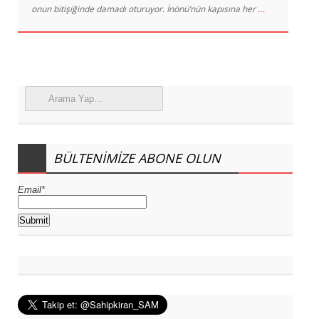
…
onun bitişiğinde damadı oturuyor. İnönü’nün kapısına her
BÜLTENIMIZE ABONE OLUN
Email*