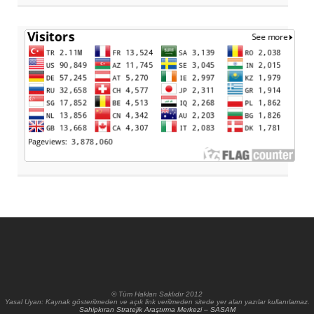
© Tüm Hakları Saklıdır 2012
Yasal Uyarı: Kaynak gösterilmeden ve açık link verilmeden sitede yer alan yazılar kullanılamaz.
Sahipkıran Stratejik Araştırma Merkezi – SASAM