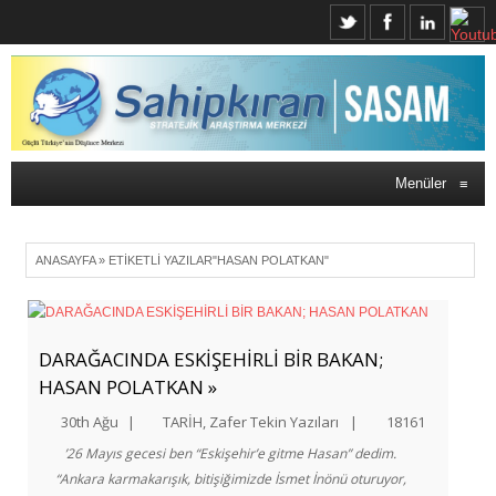
Menüler
≡
ANASAYFA
»
ETIKETLI YAZILAR"HASAN POLATKAN"
DARAĞACINDA ESKİŞEHİRLİ BİR BAKAN;
HASAN POLATKAN »
30th Ağu
|
TARİH
,
Zafer Tekin Yazıları
|
18161
’26 Mayıs gecesi ben “Eskişehir’e gitme Hasan” dedim.
“Ankara karmakarışık, bitişiğimizde İsmet İnönü oturuyor,