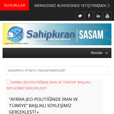
DUYURULAR
MERKEZİMİZ BÜNYESİNDE YETİŞTİRİLMEK ÜZERE GÖNÜLLÜ ÜLKE MASASI UZMANI VE UZMAN ADAYLARI ARIYORUZ
Menüler
≡
ANASAYFA
»
ETIKETLI YAZILAR"HARICILER"
“AFRİKA JEO-POLİTİĞİNDE İRAN VE
TÜRKİYE” BAŞLIKLI SÖYLEŞİMİZ
GERÇEKLEŞTİ »