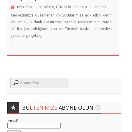
16th Oca
|
Afrika
,
ETKİNLİKLER
,
İran
|
3531
Merkezimizce düzenlenen okuyucularımıza açık etkinliklerin
99’uncusu, Sudanlı Araştırmacı İbrahim Nassır’ın sunumuyla
“Afrika Jeo-politiğinde İran ve Türkiye” başlıklı bir söyleşi
şeklinde gerçekleşti.
…
BÜ
LTENIMIZE
ABONE OLUN
Email*