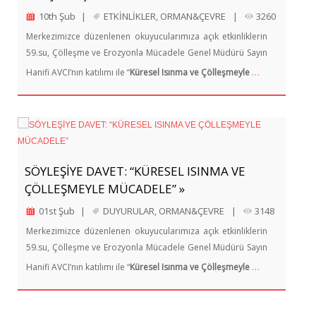
10th Şub
|
ETKİNLİKLER
,
ORMAN&ÇEVRE
|
3260
Merkezimizce düzenlenen okuyucularımıza açık etkinliklerin
59.su, Çölleşme ve Erozyonla Mücadele Genel Müdürü Sayın
…
Hanifi AVCI’nın katılımı ile “
Küresel Isınma ve Çölleşmeyle
SÖYLEŞİYE DAVET: “KÜRESEL ISINMA VE
ÇÖLLEŞMEYLE MÜCADELE” »
01st Şub
|
DUYURULAR
,
ORMAN&ÇEVRE
|
3148
Merkezimizce düzenlenen okuyucularımıza açık etkinliklerin
59.su, Çölleşme ve Erozyonla Mücadele Genel Müdürü Sayın
…
Hanifi AVCI’nın katılımı ile “
Küresel Isınma ve Çölleşmeyle