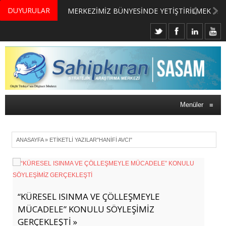
DUYURULAR
MERKEZİMİZ BÜNYESİNDE YETİŞTİRİLMEK ÜZERE GÖNÜLLÜ ÜLKE MASASI UZMANI VE UZMAN ADAYLARI ARIYORUZ
Menüler
≡
ANASAYFA
»
ETIKETLI YAZILAR"HANIFI AVCI"
“KÜRESEL ISINMA VE ÇÖLLEŞMEYLE
MÜCADELE” KONULU SÖYLEŞİMİZ
GERÇEKLEŞTİ »