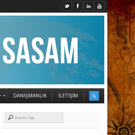
2. SASAM STRATEJİ ZİRVESİ KATILIMCILARI BELLİ OLDU
+
DANIŞMANLIK
İLETİŞİM