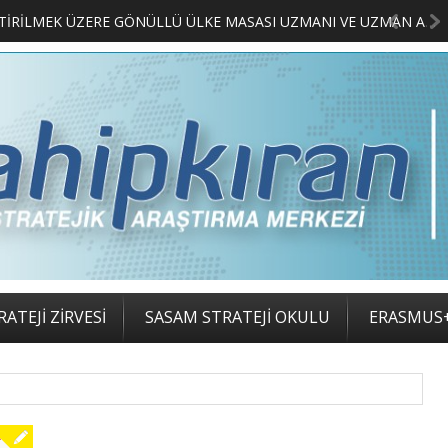
MERKEZİMİZ BÜNYESİNDE YETİŞTİRİLMEK ÜZERE GÖNÜLLÜ ÜLKE MASASI UZMANI VE UZMAN ADAYLARI ARIYORUZ
ATEJİ ZİRVESİ
SASAM STRATEJİ OKULU
ERASMUS