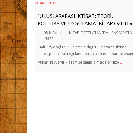
‘’ULUSLARARASI İKTİSAT: TEORİ,
POLİTİKA VE UYGULAMA’’ KİTAP ÖZETİ »
05th Eki
|
KİTAP ÖZETİ / TANITIMI
,
SASAM STAJ
3573
Halil Seyidoğlu’nun kaleme aldığı ‘’Uluslararası iktisat:
Teori, politika ve uygulama’’ kitabı konusu itibari ile aşağı
…
yukarı iki yüz yıllık geçmişe sahip olmakla birlikte