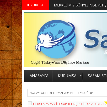
DUYURULAR
ANASAYFA
KURUMSAL
SASAM STR
ANASAYFA
»
ETIKETLI YAZILAR"HALIL SEYIDOĞLU"