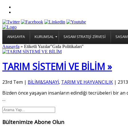
ANASAYFA
KURUMSAL
SASAM STRATEJİ ZİRVESİ
SASAM 
Anasayfa
»
Etiketli Yazılar"Gıda Politikaları"
TARIM SİSTEMİ VE BİLİM »
23rd Tem
|
BİLİM&SANAYİ
,
TARIM VE HAYVANCILIK
|
2313
Bizden önce yaşayan insanların edindiği tecrübeleri bir 
…
Bültenimize Abone Olun