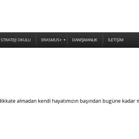
STRATEJİ OKULU
ERASMUS+
DANIŞMANLIK
İLETİŞİM
an dikkate almadan kendi hayatımızın başından bugüne kada