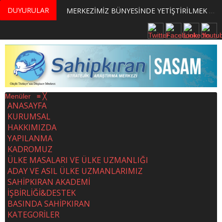
DUYURULAR
MERKEZİMİZ BÜNYESİNDE YETİŞTİRİLMEK ÜZERE GÖNÜLLÜ ÜLKE MASASI UZMANI VE UZMAN ADAYLARI ARIYORUZ
Menüler
≡
╳
ANASAYFA
KURUMSAL
HAKKIMIZDA
YAPILANMA
KADROMUZ
ÜLKE MASALARI VE ÜLKE UZMANLIĞI
ADAY VE ASIL ÜLKE UZMANLARIMIZ
SAHİPKIRAN AKADEMİ
İŞBİRLİĞİ&DESTEK
BASINDA SAHİPKIRAN
KATEGORİLER