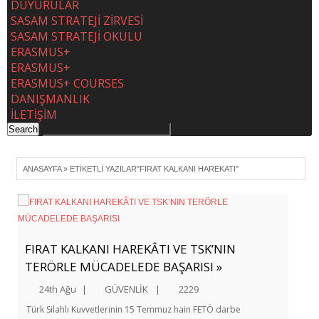
DUYURULAR
SASAM STRATEJİ ZİRVESİ
SASAM STRATEJİ OKULU
ERASMUS+
ERASMUS+
ERASMUS+ COURSES
DANIŞMANLIK
İLETİŞİM
ANASAYFA
»
ETIKETLI YAZILAR"FIRAT KALKANI HAREKATI"
FIRAT KALKANI HAREKÂTI VE TSK’NIN
TERÖRLE MÜCADELEDE BAŞARISI »
24th Ağu
|
GÜVENLİK
|
2229
Türk Silahlı Kuvvetlerinin 15 Temmuz hain FETÖ darbe