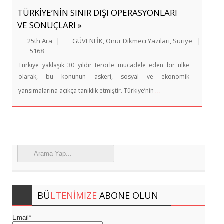
TÜRKİYE’NİN SINIR DIŞI OPERASYONLARI
VE SONUÇLARI »
25th Ara
|
GÜVENLİK
,
Onur Dikmeci Yazıları
,
Suriye
|
5168
Türkiye yaklaşık 30 yıldır terörle mücadele eden bir ülke
olarak, bu konunun askeri, sosyal ve ekonomik
…
yansımalarına açıkça tanıklık etmiştir. Türkiye’nin
BÜ
LTENIMIZE
ABONE OLUN
Email*