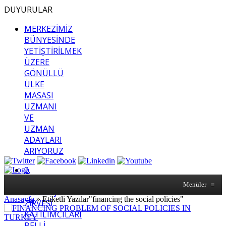
DUYURULAR
MERKEZİMİZ
BÜNYESİNDE
YETİŞTİRİLMEK
ÜZERE
GÖNÜLLÜ
ÜLKE
MASASI
UZMANI
VE
UZMAN
ADAYLARI
ARIYORUZ
2.
SASAM
Menüler
≡
STRATEJİ
Anasayfa
»
Etiketli Yazılar"financing the social policies"
ZİRVESİ
KATILIMCILARI
BELLİ