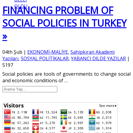
OLDU
FINANCING PROBLEM OF
SOCIAL POLICIES IN TURKEY
»
04th Şub
|
EKONOMİ-MALİYE
,
Sahipkıran Akademi
Yazıları
,
SOSYAL POLİTİKALAR
,
YABANCI DİLDE YAZILAR
|
5197
Social policies are tools of governments to change social
and economic conditions of
…