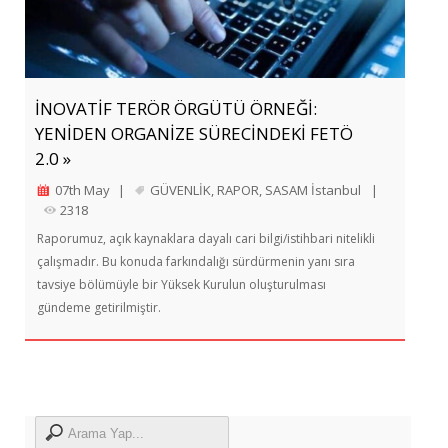
İNOVATİF TERÖR ÖRGÜTÜ ÖRNEĞİ:
YENİDEN ORGANİZE SÜRECİNDEKİ FETÖ
2.0 »
07th May
|
GÜVENLİK
,
RAPOR
,
SASAM İstanbul
|
2318
Raporumuz, açık kaynaklara dayalı cari bilgi/istihbari nitelikli
çalışmadır. Bu konuda farkındalığı sürdürmenin yanı sıra
tavsiye bölümüyle bir Yüksek Kurulun oluşturulması
gündeme getirilmiştir.