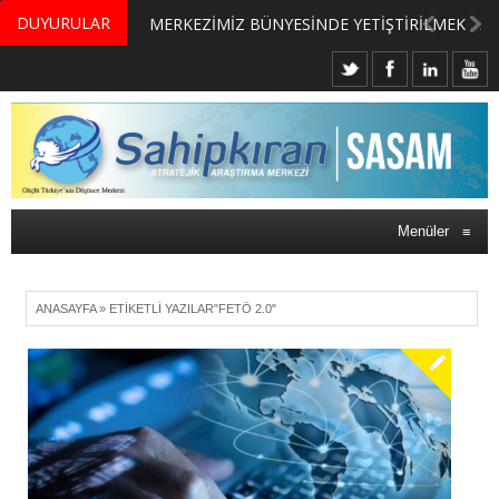
DUYURULAR
MERKEZİMİZ BÜNYESİNDE YETİŞTİRİLMEK ÜZERE GÖNÜLLÜ ÜLKE MASASI UZMANI VE UZMAN ADAYLARI ARIYORUZ
Menüler
≡
ANASAYFA
»
ETIKETLI YAZILAR"FETÖ 2.0"