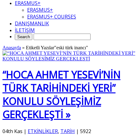
ERASMUS+
ERASMUS+
ERASMUS+ COURSES
DANIŞMANLIK
İLETİŞİM
Anasayfa
»
Etiketli Yazılar"eski türk inancı"
“HOCA AHMET YESEVİ’NİN
TÜRK TARİHİNDEKİ YERİ”
KONULU SÖYLEŞİMİZ
GERÇEKLEŞTİ »
04th Kas
|
ETKİNLİKLER
,
TARİH
|
5922