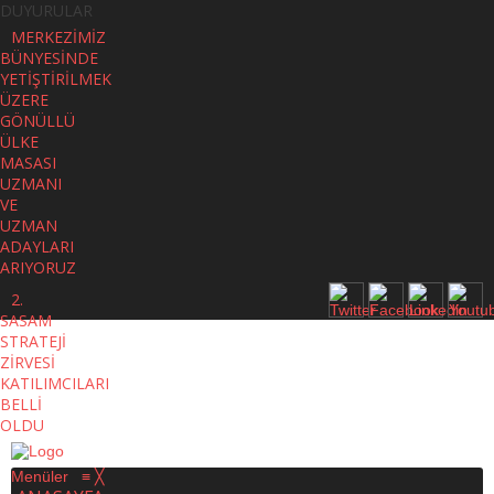
DUYURULAR
MERKEZİMİZ
BÜNYESİNDE
YETİŞTİRİLMEK
ÜZERE
GÖNÜLLÜ
ÜLKE
MASASI
UZMANI
VE
UZMAN
ADAYLARI
ARIYORUZ
2.
SASAM
STRATEJİ
ZİRVESİ
KATILIMCILARI
BELLİ
OLDU
Menüler
≡
╳