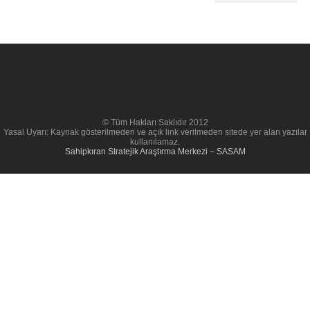
© Tüm Hakları Saklıdır 2012
Yasal Uyarı: Kaynak gösterilmeden ve açık link verilmeden sitede yer alan yazılar
kullanılamaz.
Sahipkıran Stratejik Araştırma Merkezi – SASAM