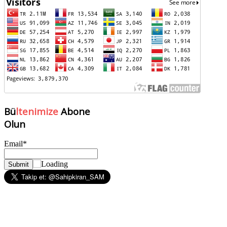
Bü
ltenimize
Abone
Olun
Email*