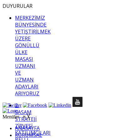
DUYURULAR
MERKEZİMİZ
BÜNYESİNDE
YETİŞTİRİLMEK
ÜZERE
GÖNÜLLÜ
ÜLKE
MASASI
UZMANI
VE
UZMAN
ADAYLARI
ARIYORUZ
2.
SASAM
Menüler
≡
╳
STRATEJİ
ZİRVESİ
ANASAYFA
KATILIMCILARI
KURUMSAL
BELLİ