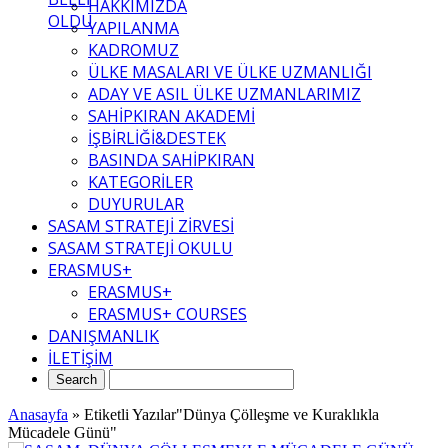
HAKKIMIZDA
OLDU
YAPILANMA
KADROMUZ
ÜLKE MASALARI VE ÜLKE UZMANLIĞI
ADAY VE ASIL ÜLKE UZMANLARIMIZ
SAHİPKIRAN AKADEMİ
İŞBİRLİĞİ&DESTEK
BASINDA SAHİPKIRAN
KATEGORİLER
DUYURULAR
SASAM STRATEJİ ZİRVESİ
SASAM STRATEJİ OKULU
ERASMUS+
ERASMUS+
ERASMUS+ COURSES
DANIŞMANLIK
İLETİŞİM
Anasayfa
»
Etiketli Yazılar"Dünya Çölleşme ve Kuraklıkla
Mücadele Günü"