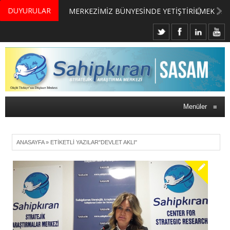
DUYURULAR
MERKEZİMİZ BÜNYESİNDE YETİŞTİRİLMEK ÜZERE GÖNÜLLÜ ÜLKE MASASI UZMANI VE UZMAN ADAYLARI ARIYORUZ
Menüler
≡
ANASAYFA
»
ETIKETLI YAZILAR"DEVLET AKLI"