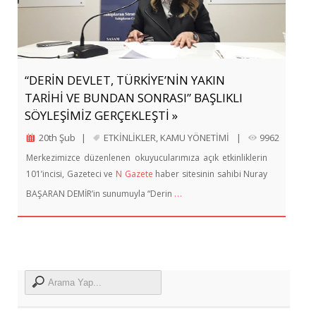
“DERİN DEVLET, TÜRKİYE’NİN YAKIN
TARİHİ VE BUNDAN SONRASI” BAŞLIKLI
SÖYLEŞİMİZ GERÇEKLEŞTİ »
20th Şub
|
ETKİNLİKLER
,
KAMU YÖNETİMİ
|
9962
Merkezimizce düzenlenen okuyucularımıza açık etkinliklerin
101’incisi, Gazeteci ve
N Gazete
haber sitesinin sahibi Nuray
…
BAŞARAN DEMİR’in sunumuyla “Derin