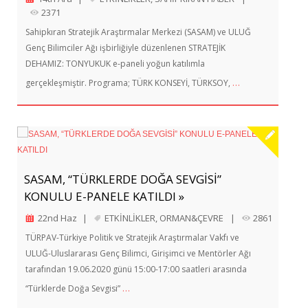
2371
Sahipkıran Stratejik Araştırmalar Merkezi (SASAM) ve ULUĞ
Genç Bilimciler Ağı işbirliğiyle düzenlenen STRATEJİK
DEHAMIZ: TONYUKUK e-paneli yoğun katılımla
…
gerçekleşmiştir. Programa; TÜRK KONSEYİ, TÜRKSOY,
SASAM, “TÜRKLERDE DOĞA SEVGİSİ”
KONULU E-PANELE KATILDI »
22nd Haz
|
ETKİNLİKLER
,
ORMAN&ÇEVRE
|
2861
TÜRPAV-Türkiye Politik ve Stratejik Araştırmalar Vakfı ve
ULUĞ-Uluslararası Genç Bilimci, Girişimci ve Mentörler Ağı
tarafından 19.06.2020 günü 15:00-17:00 saatleri arasında
…
“Türklerde Doğa Sevgisi”