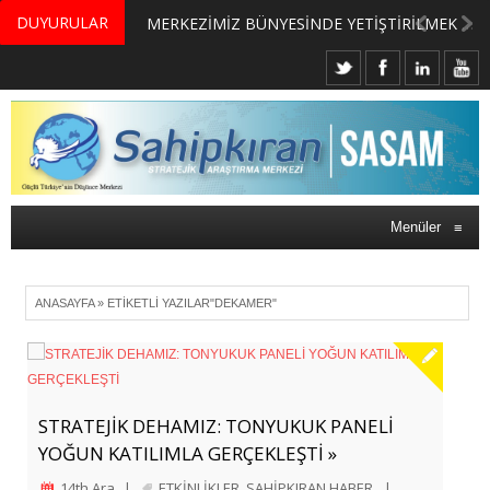
DUYURULAR
MERKEZİMİZ BÜNYESİNDE YETİŞTİRİLMEK ÜZERE GÖNÜLLÜ ÜLKE MASASI UZMANI VE UZMAN ADAYLARI ARIYORUZ
Menüler
≡
ANASAYFA
»
ETIKETLI YAZILAR"DEKAMER"
STRATEJİK DEHAMIZ: TONYUKUK PANELİ
YOĞUN KATILIMLA GERÇEKLEŞTİ »
14th Ara
|
ETKİNLİKLER
,
SAHİPKIRAN HABER
|