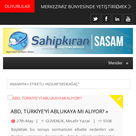
DUYURULAR
MERKEZİMİZ BÜNYESİNDE YETİŞTİRİLMEK ÜZERE GÖNÜLLÜ ÜLKE MASASI UZMANI VE UZMAN ADAYLARI ARIYORUZ
Menüler
≡
ANASAYFA
»
ETIKETLI YAZILAR"DEDEAĞAÇ"
ABD, TÜRKİYE’Yİ ABLUKAYA MI ALIYOR? »
27th May
|
GÜVENLİK
,
Misafir Yazar
|
5506
Başlıktaki bu soruyu sormamızın elbette nedenleri var.