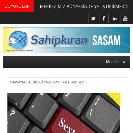
DUYURULAR
MERKEZİMİZ BÜNYESİNDE YETİŞTİRİLMEK ÜZERE GÖNÜLLÜ ÜLKE MASASI UZMANI VE UZMAN ADAYLARI ARIYORUZ
Menüler
≡
ANASAYFA
»
ETIKETLI YAZILAR"CINSEL ŞANTAJ"