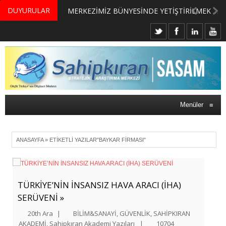
DUYURULAR
MERKEZİMİZ BÜNYESİNDE YETİŞTİRİLMEK ÜZERE GÖNÜLLÜ ÜLKE MASASI UZMANI VE UZMAN ADAYLARI ARIYORUZ
Menüler
≡
ANASAYFA
»
ETIKETLI YAZILAR"BAYKAR FIRMASI"
TÜRKİYE’NİN İNSANSIZ HAVA ARACI (İHA)
SERÜVENİ »
20th Ara
|
BİLİM&SANAYİ
,
GÜVENLİK
,
SAHİPKIRAN
AKADEMİ
,
Sahipkıran Akademi Yazıları
|
10704