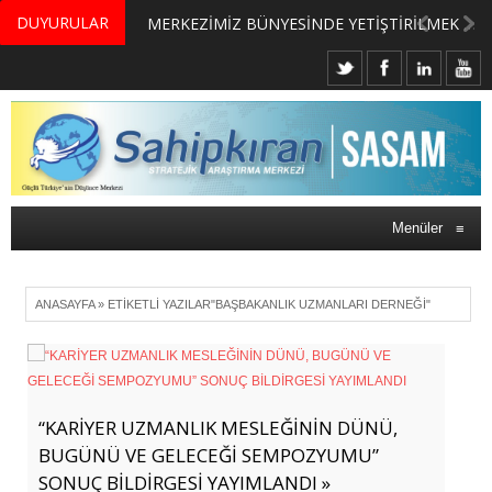
DUYURULAR
MERKEZİMİZ BÜNYESİNDE YETİŞTİRİLMEK ÜZERE GÖNÜLLÜ ÜLKE MASASI UZMANI VE UZMAN ADAYLARI ARIYORUZ
Menüler
≡
ANASAYFA
»
ETIKETLI YAZILAR"BAŞBAKANLIK UZMANLARI DERNEĞI"
“KARİYER UZMANLIK MESLEĞİNİN DÜNÜ,
BUGÜNÜ VE GELECEĞİ SEMPOZYUMU”
SONUÇ BİLDİRGESİ YAYIMLANDI »