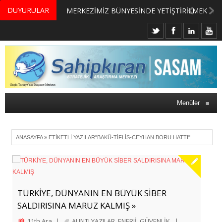
DUYURULAR
MERKEZİMİZ BÜNYESİNDE YETİŞTİRİLMEK ÜZERE GÖNÜLLÜ ÜLKE MASASI UZMANI VE UZMAN ADAYLARI ARIYORUZ
Menüler
≡
ANASAYFA
»
ETIKETLI YAZILAR"BAKÜ-TIFLIS-CEYHAN BORU HATTI"
TÜRKİYE, DÜNYANIN EN BÜYÜK SİBER
SALDIRISINA MARUZ KALMIŞ »
11th Ara
|
ALINTI YAZILAR
,
ENERJİ
,
GÜVENLİK
|