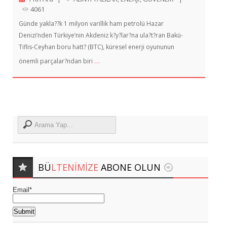
4061
Günde yakla??k 1 milyon varillik ham petrolü Hazar
Denizi’nden Türkiye’nin Akdeniz k?y?lar?na ula?t?ran Bakü-
Tiflis-Ceyhan boru hatt? (BTC), küresel enerji oyununun
…
önemli parçalar?ndan biri
BÜ
LTENIMIZE
ABONE OLUN
Email*