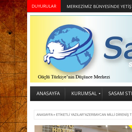
DUYURULAR
ANASAYFA
KURUMSAL
SASAM STR
ANASAYFA
»
ETIKETLI YAZILAR"AZERBAYCAN MILLI DIRENIŞ T