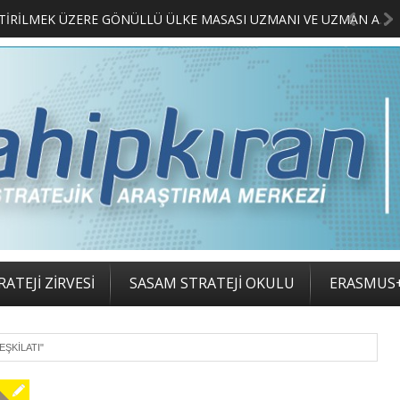
MERKEZİMİZ BÜNYESİNDE YETİŞTİRİLMEK ÜZERE GÖNÜLLÜ ÜLKE MASASI UZMANI VE UZMAN ADAYLARI ARIYORUZ
ATEJİ ZİRVESİ
SASAM STRATEJİ OKULU
ERASMUS
EŞKILATI"