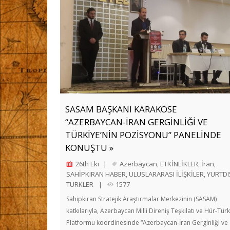
SASAM BAŞKANI KARAKÖSE
“AZERBAYCAN-İRAN GERGİNLİĞİ VE
TÜRKİYE’NİN POZİSYONU” PANELİNDE
KONUŞTU »
26th Eki
|
Azerbaycan
,
ETKİNLİKLER
,
İran
,
SAHİPKIRAN HABER
,
ULUSLARARASI İLİŞKİLER
,
YURTDI
TÜRKLER
|
1577
Sahipkıran Stratejik Araştırmalar Merkezinin (SASAM)
katkılarıyla, Azerbaycan Milli Direniş Teşkilatı ve Hür-Türk
Platformu koordinesinde “Azerbaycan-İran Gerginliği ve