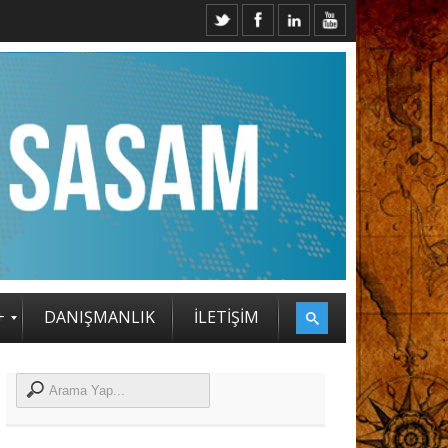
2. SASAM STRATEJİ ZİRVESİ KATILIMCILARI BELLİ OLDU
+
DANIŞMANLIK
İLETİŞİM