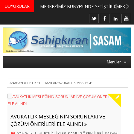
DUYURULAR
MERKEZİMİZ BÜNYESİNDE YETİŞTİRİLMEK ÜZERE GÖNÜLLÜ ÜLKE MASASI UZMANI VE UZMAN ADAYLARI ARIYORUZ
Menüler
≡
ANASAYFA
»
ETIKETLI YAZILAR"AVUKATLIK MESLEĞI"
AVUKATLIK MESLEĞİNİN SORUNLARI VE
ÇÖZÜM ÖNERİLERİ ELE ALINDI »
07th Şub
|
ETKİNLİKLER
,
KAMU GÖREVLİLERİ
,
SASAM