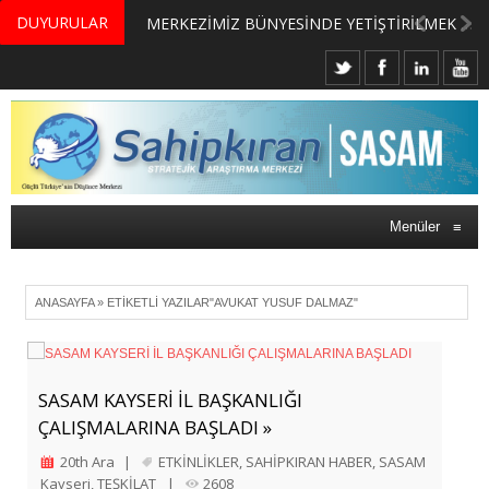
DUYURULAR
MERKEZİMİZ BÜNYESİNDE YETİŞTİRİLMEK ÜZERE GÖNÜLLÜ ÜLKE MASASI UZMANI VE UZMAN ADAYLARI ARIYORUZ
Menüler
≡
ANASAYFA
»
ETIKETLI YAZILAR"AVUKAT YUSUF DALMAZ"
SASAM KAYSERİ İL BAŞKANLIĞI
ÇALIŞMALARINA BAŞLADI »
20th Ara
|
ETKİNLİKLER
,
SAHİPKIRAN HABER
,
SASAM
Kayseri
,
TEŞKİLAT
|
2608