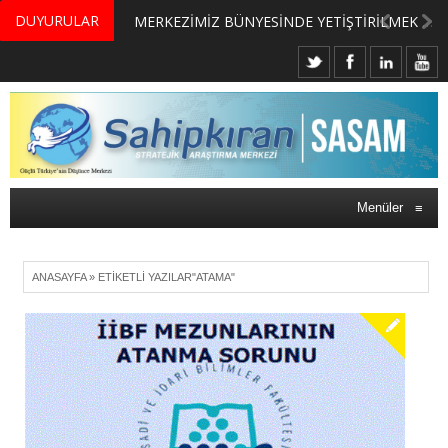
DUYURULAR
MERKEZİMİZ BÜNYESİNDE YETİŞTİRİLMEK ÜZERE GÖNÜLLÜ ÜLKE MASASI UZMANI VE UZMAN ADAYLARI ARIYORUZ
Menüler
≡
ANASAYFA
»
ETIKETLI YAZILAR"ATAMA"