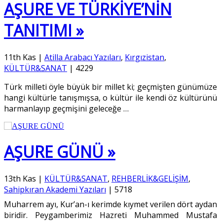
AŞURE VE TÜRKİYE’NİN
TANITIMI »
11th Kas
|
Atilla Arabacı Yazıları
,
Kırgızistan
,
KÜLTÜR&SANAT
|
4229
Türk milleti öyle büyük bir millet ki; geçmişten günümüze
hangi kültürle tanışmışsa, o kültür ile kendi öz kültürünü
harmanlayıp geçmişini geleceğe
…
AŞURE GÜNÜ »
13th Kas
|
KÜLTÜR&SANAT
,
REHBERLİK&GELİŞİM
,
Sahipkıran Akademi Yazıları
|
5718
Muharrem ayı, Kur’an-ı kerimde kıymet verilen dört aydan
biridir. Peygamberimiz Hazreti Muhammed Mustafa