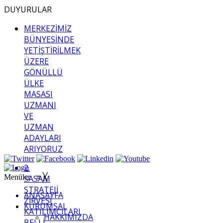
DUYURULAR
MERKEZİMİZ
BÜNYESİNDE
YETİŞTİRİLMEK
ÜZERE
GÖNÜLLÜ
ÜLKE
MASASI
UZMANI
VE
UZMAN
ADAYLARI
ARIYORUZ
2.
Menüler
≡
╳
SASAM
STRATEJİ
ANASAYFA
ZİRVESİ
KURUMSAL
KATILIMCILARI
HAKKIMIZDA
BELLİ