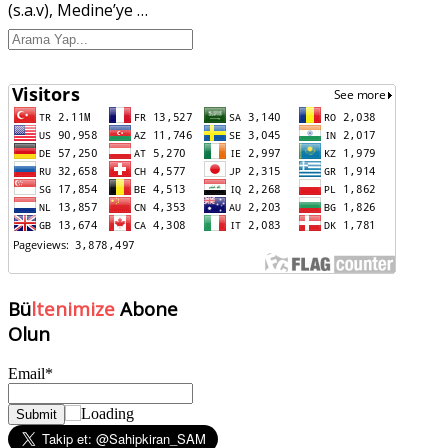
(s.a.v), Medine’ye
…
Bü
ltenimize
Abone
Olun
Email*