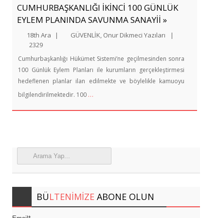
CUMHURBAŞKANLIĞI İKİNCİ 100 GÜNLÜK
EYLEM PLANINDA SAVUNMA SANAYİİ »
18th Ara
|
GÜVENLİK
,
Onur Dikmeci Yazıları
|
2329
Cumhurbaşkanlığı Hükümet Sistemi’ne geçilmesinden sonra
100 Günlük Eylem Planları ile kurumların gerçekleştirmesi
hedeflenen planlar ilan edilmekte ve böylelikle kamuoyu
…
bilgilendirilmektedir. 100
BÜ
LTENIMIZE
ABONE OLUN