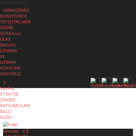
DUYURULAR
MERKEZİMİZ
BÜNYESİNDE
YETİŞTİRİLMEK
ÜZERE
GÖNÜLLÜ
ÜLKE
MASASI
UZMANI
VE
UZMAN
ADAYLARI
ARIYORUZ
2.
SASAM
STRATEJİ
ZİRVESİ
KATILIMCILARI
BELLİ
OLDU
Menüler
≡
╳