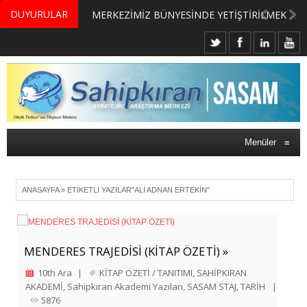
DUYURULAR
MERKEZİMİZ BÜNYESİNDE YETİŞTİRİLMEK ÜZERE GÖNÜLLÜ ÜLKE MASASI UZMANI VE UZMAN ADAYLARI ARIYORUZ
Menüler
≡
ANASAYFA
»
ETIKETLI YAZILAR"ALI ADNAN ERTEKIN"
MENDERES TRAJEDİSİ (KİTAP ÖZETİ) »
10th Ara
|
KİTAP ÖZETİ / TANITIMI
,
SAHİPKIRAN
AKADEMİ
,
Sahipkıran Akademi Yazıları
,
SASAM STAJ
,
TARİH
|
5876