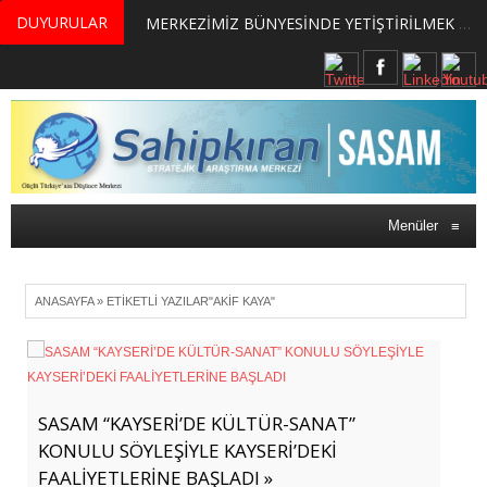
DUYURULAR
MERKEZİMİZ BÜNYESİNDE YETİŞTİRİLMEK ÜZERE GÖNÜLLÜ ÜLKE MASASI UZMANI VE UZMAN ADAYLARI ARIYORUZ
Menüler
≡
ANASAYFA
»
ETIKETLI YAZILAR"AKIF KAYA"
SASAM “KAYSERİ’DE KÜLTÜR-SANAT”
KONULU SÖYLEŞİYLE KAYSERİ’DEKİ
FAALİYETLERİNE BAŞLADI »