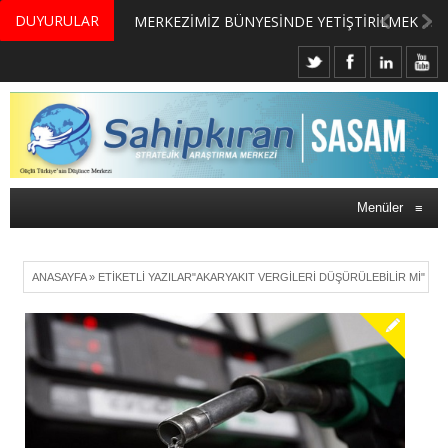
DUYURULAR
MERKEZİMİZ BÜNYESİNDE YETİŞTİRİLMEK ÜZERE GÖNÜLLÜ ÜLKE MASASI UZMANI VE UZMAN ADAYLARI ARIYORUZ
Menüler
≡
ANASAYFA
»
ETIKETLI YAZILAR"AKARYAKIT VERGILERI DÜŞÜRÜLEBILIR MI"