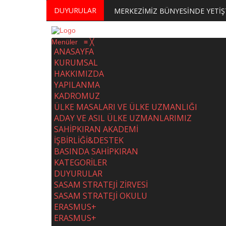
DUYURULAR
Menüler
≡
╳
ANASAYFA
KURUMSAL
HAKKIMIZDA
YAPILANMA
KADROMUZ
ÜLKE MASALARI VE ÜLKE UZMANLIĞI
ADAY VE ASIL ÜLKE UZMANLARIMIZ
SAHİPKIRAN AKADEMİ
İŞBİRLİĞİ&DESTEK
BASINDA SAHİPKIRAN
KATEGORİLER
DUYURULAR
SASAM STRATEJİ ZİRVESİ
SASAM STRATEJİ OKULU
ERASMUS+
ERASMUS+