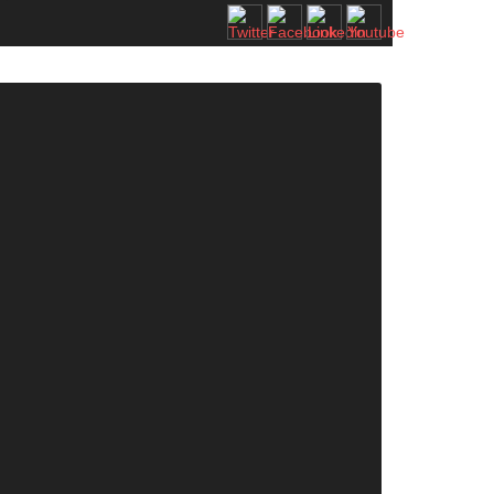
2. SASAM STRATEJİ ZİRVESİ KATILIMCILARI BELLİ OLDU