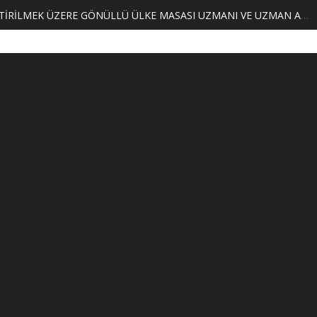
MERKEZİMİZ BÜNYESİNDE YETİŞTİRİLMEK ÜZERE GÖNÜLLÜ ÜLKE MASASI UZMANI VE UZMAN ADAYLARI ARIYORUZ