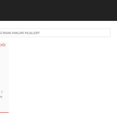
I INSAN HAKLARI IHLALLERI"
 ?
?m